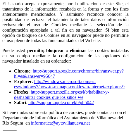
El Usuario acepta expresamente, por la utilización de este Site, el
tratamiento de la información recabada en la forma y con los fines
anteriormente mencionados. Y asimismo reconoce conocer la
posibilidad de rechazar el tratamiento de tales datos o información
rechazando el uso de Cookies mediante la selección de la
configuración apropiada a tal fin en su navegador. Si bien esta
opción de bloqueo de Cookies en su navegador puede no permitirle
el uso pleno de todas las funcionalidades del Website.
Puede usted
permitir,
bloquear
o
eliminar
las cookies instaladas
en su equipo mediante la configuración de las opciones del
navegador instalado en su ordenador:
Chrome
:
http://support.google.com/chrome/bin/answer.py?
hl=es&answer=95647
Explorer
:
http://windows.microsoft.com/es-
es/windows7/how-to-manage-cookies-in-internet-explorer-9
Firefox
:
http://support.mozilla.org/es/kb/habilitar-y-
deshabilitar-cookies-que-los-sitios-we
Safari
:
http://support.apple.com/kb/ph5042
Si tiene dudas sobre esta política de cookies, puede contactar con el
Departamento de Informática del Ayuntamiento de Villanueva del
Río Segura en
informatica@aytovillanueva.net