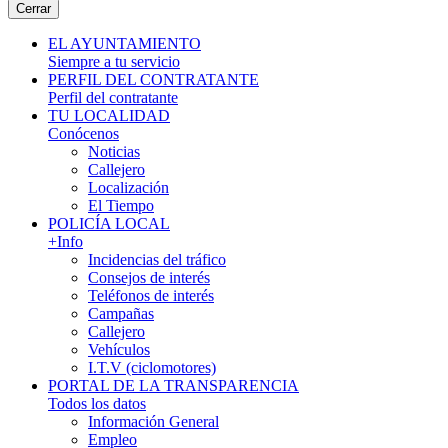
Cerrar
EL AYUNTAMIENTO
Siempre a tu servicio
PERFIL DEL CONTRATANTE
Perfil del contratante
TU LOCALIDAD
Conócenos
Noticias
Callejero
Localización
El Tiempo
POLICÍA LOCAL
+Info
Incidencias del tráfico
Consejos de interés
Teléfonos de interés
Campañas
Callejero
Vehículos
I.T.V (ciclomotores)
PORTAL DE LA TRANSPARENCIA
Todos los datos
Información General
Empleo