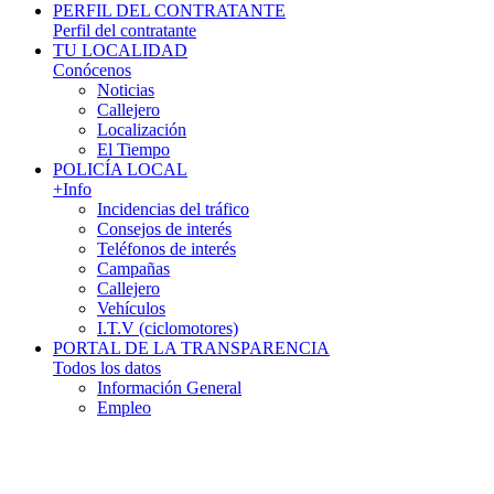
PERFIL DEL CONTRATANTE
Perfil del contratante
TU LOCALIDAD
Conócenos
Noticias
Callejero
Localización
El Tiempo
POLICÍA LOCAL
+Info
Incidencias del tráfico
Consejos de interés
Teléfonos de interés
Campañas
Callejero
Vehículos
I.T.V (ciclomotores)
PORTAL DE LA TRANSPARENCIA
Todos los datos
Información General
Empleo