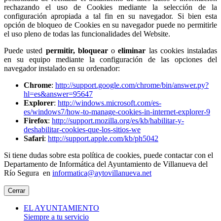
rechazando el uso de Cookies mediante la selección de la
configuración apropiada a tal fin en su navegador. Si bien esta
opción de bloqueo de Cookies en su navegador puede no permitirle
el uso pleno de todas las funcionalidades del Website.
Puede usted
permitir,
bloquear
o
eliminar
las cookies instaladas
en su equipo mediante la configuración de las opciones del
navegador instalado en su ordenador:
Chrome
:
http://support.google.com/chrome/bin/answer.py?
hl=es&answer=95647
Explorer
:
http://windows.microsoft.com/es-
es/windows7/how-to-manage-cookies-in-internet-explorer-9
Firefox
:
http://support.mozilla.org/es/kb/habilitar-y-
deshabilitar-cookies-que-los-sitios-we
Safari
:
http://support.apple.com/kb/ph5042
Si tiene dudas sobre esta política de cookies, puede contactar con el
Departamento de Informática del Ayuntamiento de Villanueva del
Río Segura en
informatica@aytovillanueva.net
Cerrar
EL AYUNTAMIENTO
Siempre a tu servicio