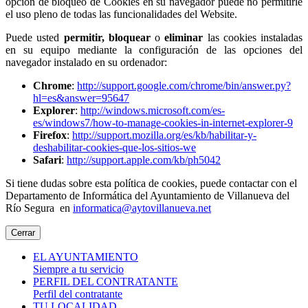
opción de bloqueo de Cookies en su navegador puede no permitirle
el uso pleno de todas las funcionalidades del Website.
Puede usted
permitir,
bloquear
o
eliminar
las cookies instaladas
en su equipo mediante la configuración de las opciones del
navegador instalado en su ordenador:
Chrome
:
http://support.google.com/chrome/bin/answer.py?
hl=es&answer=95647
Explorer
:
http://windows.microsoft.com/es-
es/windows7/how-to-manage-cookies-in-internet-explorer-9
Firefox
:
http://support.mozilla.org/es/kb/habilitar-y-
deshabilitar-cookies-que-los-sitios-we
Safari
:
http://support.apple.com/kb/ph5042
Si tiene dudas sobre esta política de cookies, puede contactar con el
Departamento de Informática del Ayuntamiento de Villanueva del
Río Segura en
informatica@aytovillanueva.net
Cerrar
EL AYUNTAMIENTO
Siempre a tu servicio
PERFIL DEL CONTRATANTE
Perfil del contratante
TU LOCALIDAD