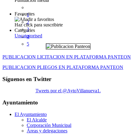
Puntuación media
Favourites
1
2
Haz click para suscribirte
3
Categories
Uncategorised
4
5
PUBLICACION LICITACION EN PLATAFORMA PANTEON
PUBLICACION PLIEGOS EN PLATAFORMA PANTEON
Síguenos en Twitter
Tweets por el @AytoVillanueva1.
Ayuntamiento
El Ayuntamiento
El Alcalde
Corporación Municipal
Áreas y delegaciones