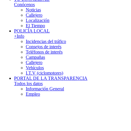
Conócenos
Noticias
Callejero
Localización
El Tiempo
POLICÍA LOCAL
+Info
Incidencias del tráfico
Consejos de interés
Teléfonos de interés
Campañas
Callejero
Vehículos
I.T.V (ciclomotores)
PORTAL DE LA TRANSPARENCIA
Todos los datos
Información General
Empleo