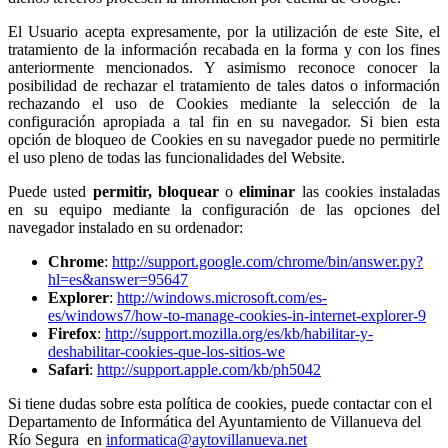
El Usuario acepta expresamente, por la utilización de este Site, el
tratamiento de la información recabada en la forma y con los fines
anteriormente mencionados. Y asimismo reconoce conocer la
posibilidad de rechazar el tratamiento de tales datos o información
rechazando el uso de Cookies mediante la selección de la
configuración apropiada a tal fin en su navegador. Si bien esta
opción de bloqueo de Cookies en su navegador puede no permitirle
el uso pleno de todas las funcionalidades del Website.
Puede usted
permitir,
bloquear
o
eliminar
las cookies instaladas
en su equipo mediante la configuración de las opciones del
navegador instalado en su ordenador:
Chrome
:
http://support.google.com/chrome/bin/answer.py?
hl=es&answer=95647
Explorer
:
http://windows.microsoft.com/es-
es/windows7/how-to-manage-cookies-in-internet-explorer-9
Firefox
:
http://support.mozilla.org/es/kb/habilitar-y-
deshabilitar-cookies-que-los-sitios-we
Safari
:
http://support.apple.com/kb/ph5042
Si tiene dudas sobre esta política de cookies, puede contactar con el
Departamento de Informática del Ayuntamiento de Villanueva del
Río Segura en
informatica@aytovillanueva.net