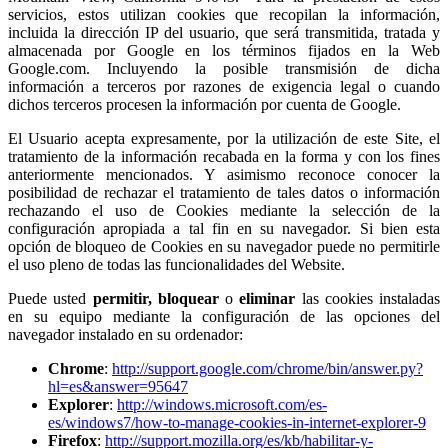
servicios, estos utilizan cookies que recopilan la información,
incluida la dirección IP del usuario, que será transmitida, tratada y
almacenada por Google en los términos fijados en la Web
Google.com. Incluyendo la posible transmisión de dicha
información a terceros por razones de exigencia legal o cuando
dichos terceros procesen la información por cuenta de Google.
El Usuario acepta expresamente, por la utilización de este Site, el
tratamiento de la información recabada en la forma y con los fines
anteriormente mencionados. Y asimismo reconoce conocer la
posibilidad de rechazar el tratamiento de tales datos o información
rechazando el uso de Cookies mediante la selección de la
configuración apropiada a tal fin en su navegador. Si bien esta
opción de bloqueo de Cookies en su navegador puede no permitirle
el uso pleno de todas las funcionalidades del Website.
Puede usted
permitir,
bloquear
o
eliminar
las cookies instaladas
en su equipo mediante la configuración de las opciones del
navegador instalado en su ordenador:
Chrome
:
http://support.google.com/chrome/bin/answer.py?
hl=es&answer=95647
Explorer
:
http://windows.microsoft.com/es-
es/windows7/how-to-manage-cookies-in-internet-explorer-9
Firefox
:
http://support.mozilla.org/es/kb/habilitar-y-