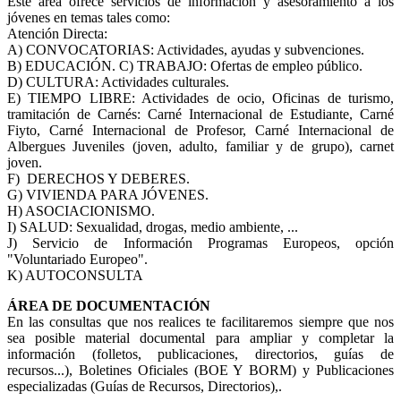
Este área ofrece servicios de información y asesoramiento a los
jóvenes en temas tales como:
Atención Directa:
A) CONVOCATORIAS: Actividades, ayudas y subvenciones.
B) EDUCACIÓN. C) TRABAJO: Ofertas de empleo público.
D) CULTURA: Actividades culturales.
E) TIEMPO LIBRE: Actividades de ocio, Oficinas de turismo,
tramitación de Carnés: Carné Internacional de Estudiante, Carné
Fiyto, Carné Internacional de Profesor, Carné Internacional de
Albergues Juveniles (joven, adulto, familiar y de grupo), carnet
joven.
F) DERECHOS Y DEBERES.
G) VIVIENDA PARA JÓVENES.
H) ASOCIACIONISMO.
I) SALUD: Sexualidad, drogas, medio ambiente, ...
J) Servicio de Información Programas Europeos, opción
"Voluntariado Europeo".
K) AUTOCONSULTA
ÁREA DE DOCUMENTACIÓN
En las consultas que nos realices te facilitaremos siempre que nos
sea posible material documental para ampliar y completar la
información (folletos, publicaciones, directorios, guías de
recursos...), Boletines Oficiales (BOE Y BORM) y Publicaciones
especializadas (Guías de Recursos, Directorios),.