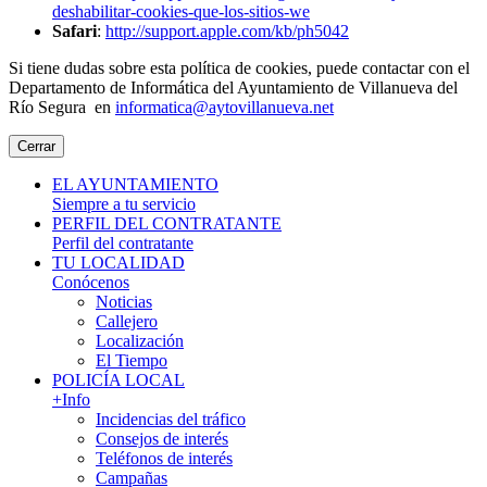
deshabilitar-cookies-que-los-sitios-we
Safari
:
http://support.apple.com/kb/ph5042
Si tiene dudas sobre esta política de cookies, puede contactar con el
Departamento de Informática del Ayuntamiento de Villanueva del
Río Segura en
informatica@aytovillanueva.net
Cerrar
EL AYUNTAMIENTO
Siempre a tu servicio
PERFIL DEL CONTRATANTE
Perfil del contratante
TU LOCALIDAD
Conócenos
Noticias
Callejero
Localización
El Tiempo
POLICÍA LOCAL
+Info
Incidencias del tráfico
Consejos de interés
Teléfonos de interés
Campañas