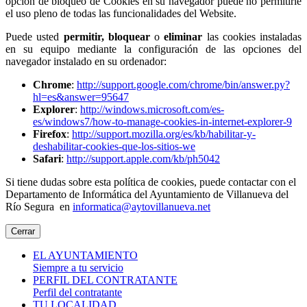
opción de bloqueo de Cookies en su navegador puede no permitirle
el uso pleno de todas las funcionalidades del Website.
Puede usted
permitir,
bloquear
o
eliminar
las cookies instaladas
en su equipo mediante la configuración de las opciones del
navegador instalado en su ordenador:
Chrome
:
http://support.google.com/chrome/bin/answer.py?
hl=es&answer=95647
Explorer
:
http://windows.microsoft.com/es-
es/windows7/how-to-manage-cookies-in-internet-explorer-9
Firefox
:
http://support.mozilla.org/es/kb/habilitar-y-
deshabilitar-cookies-que-los-sitios-we
Safari
:
http://support.apple.com/kb/ph5042
Si tiene dudas sobre esta política de cookies, puede contactar con el
Departamento de Informática del Ayuntamiento de Villanueva del
Río Segura en
informatica@aytovillanueva.net
Cerrar
EL AYUNTAMIENTO
Siempre a tu servicio
PERFIL DEL CONTRATANTE
Perfil del contratante
TU LOCALIDAD