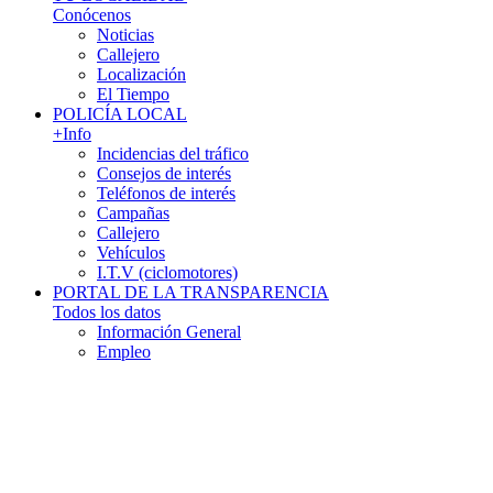
Conócenos
Noticias
Callejero
Localización
El Tiempo
POLICÍA LOCAL
+Info
Incidencias del tráfico
Consejos de interés
Teléfonos de interés
Campañas
Callejero
Vehículos
I.T.V (ciclomotores)
PORTAL DE LA TRANSPARENCIA
Todos los datos
Información General
Empleo