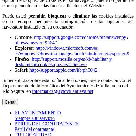
opción de bloqueo de Cookies en su navegador puede no permitirle
el uso pleno de todas las funcionalidades del Website.
Puede usted
permitir,
bloquear
o
eliminar
las cookies instaladas
en su equipo mediante la configuración de las opciones del
navegador instalado en su ordenador:
Chrome
:
http://support.google.com/chrome/bin/answer.py?
hl=es&answer=95647
Explorer
:
http://windows.microsoft.com/es-
es/windows7/how-to-manage-cookies-in-internet-explorer-9
Firefox
:
http://support.mozilla.org/es/kb/habilitar-y-
deshabilitar-cookies-que-los-sitios-we
Safari
:
http://support.apple.com/kb/ph5042
Si tiene dudas sobre esta política de cookies, puede contactar con el
Departamento de Informática del Ayuntamiento de Villanueva del
Río Segura en
informatica@aytovillanueva.net
Cerrar
EL AYUNTAMIENTO
Siempre a tu servicio
PERFIL DEL CONTRATANTE
Perfil del contratante
TU LOCALIDAD