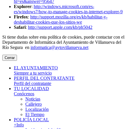
hl=es&answer=95647
Explorer
:
http://windows.microsoft.com/es-
es/windows7/how-to-manage-cookies-in-internet-explorer-9
Firefox
:
http://support.mozilla.org/es/kb/habilitar-y-
deshabilitar-cookies-que-los-sitios-we
Safari
:
http://support.apple.com/kb/ph5042
Si tiene dudas sobre esta política de cookies, puede contactar con el
Departamento de Informática del Ayuntamiento de Villanueva del
Río Segura en
informatica@aytovillanueva.net
Cerrar
EL AYUNTAMIENTO
Siempre a tu servicio
PERFIL DEL CONTRATANTE
Perfil del contratante
TU LOCALIDAD
Conócenos
Noticias
Callejero
Localización
El Tiempo
POLICÍA LOCAL
+Info