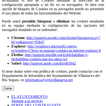
rechazando el uso de Cookies mediante la selección de la
configuración apropiada a tal fin en su navegador. Si bien esta
opción de bloqueo de Cookies en su navegador puede no permitirle
el uso pleno de todas las funcionalidades del Website.
Puede usted
permitir,
bloquear
o
eliminar
las cookies instaladas
en su equipo mediante la configuración de las opciones del
navegador instalado en su ordenador:
Chrome
:
http://support.google.com/chrome/bin/answer.py?
hl=es&answer=95647
Explorer
:
http://windows.microsoft.com/es-
es/windows7/how-to-manage-cookies-in-internet-explorer-9
Firefox
:
http://support.mozilla.org/es/kb/habilitar-y-
deshabilitar-cookies-que-los-sitios-we
Safari
:
http://support.apple.com/kb/ph5042
Si tiene dudas sobre esta política de cookies, puede contactar con el
Departamento de Informática del Ayuntamiento de Villanueva del
Río Segura en
informatica@aytovillanueva.net
Cerrar
EL AYUNTAMIENTO
Siempre a tu servicio
PERFIL DEL CONTRATANTE