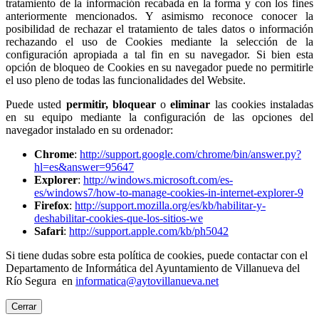
tratamiento de la información recabada en la forma y con los fines
anteriormente mencionados. Y asimismo reconoce conocer la
posibilidad de rechazar el tratamiento de tales datos o información
rechazando el uso de Cookies mediante la selección de la
configuración apropiada a tal fin en su navegador. Si bien esta
opción de bloqueo de Cookies en su navegador puede no permitirle
el uso pleno de todas las funcionalidades del Website.
Puede usted
permitir,
bloquear
o
eliminar
las cookies instaladas
en su equipo mediante la configuración de las opciones del
navegador instalado en su ordenador:
Chrome
:
http://support.google.com/chrome/bin/answer.py?
hl=es&answer=95647
Explorer
:
http://windows.microsoft.com/es-
es/windows7/how-to-manage-cookies-in-internet-explorer-9
Firefox
:
http://support.mozilla.org/es/kb/habilitar-y-
deshabilitar-cookies-que-los-sitios-we
Safari
:
http://support.apple.com/kb/ph5042
Si tiene dudas sobre esta política de cookies, puede contactar con el
Departamento de Informática del Ayuntamiento de Villanueva del
Río Segura en
informatica@aytovillanueva.net
Cerrar