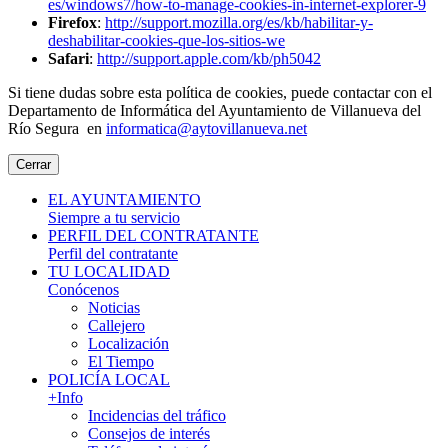
es/windows7/how-to-manage-cookies-in-internet-explorer-9
Firefox
:
http://support.mozilla.org/es/kb/habilitar-y-
deshabilitar-cookies-que-los-sitios-we
Safari
:
http://support.apple.com/kb/ph5042
Si tiene dudas sobre esta política de cookies, puede contactar con el
Departamento de Informática del Ayuntamiento de Villanueva del
Río Segura en
informatica@aytovillanueva.net
Cerrar
EL AYUNTAMIENTO
Siempre a tu servicio
PERFIL DEL CONTRATANTE
Perfil del contratante
TU LOCALIDAD
Conócenos
Noticias
Callejero
Localización
El Tiempo
POLICÍA LOCAL
+Info
Incidencias del tráfico
Consejos de interés