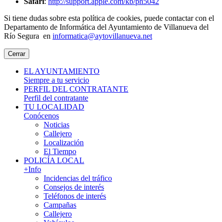
Safari
:
http://support.apple.com/kb/ph5042
Si tiene dudas sobre esta política de cookies, puede contactar con el
Departamento de Informática del Ayuntamiento de Villanueva del
Río Segura en
informatica@aytovillanueva.net
Cerrar
EL AYUNTAMIENTO
Siempre a tu servicio
PERFIL DEL CONTRATANTE
Perfil del contratante
TU LOCALIDAD
Conócenos
Noticias
Callejero
Localización
El Tiempo
POLICÍA LOCAL
+Info
Incidencias del tráfico
Consejos de interés
Teléfonos de interés
Campañas
Callejero