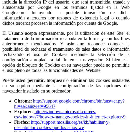
incluida la dirección IP del usuario, que será transmitida, tratada y
almacenada por Google en los términos fijados en la Web
Google.com. Incluyendo la posible transmisión de dicha
información a terceros por razones de exigencia legal o cuando
dichos terceros procesen la información por cuenta de Google.
El Usuario acepta expresamente, por la utilización de este Site, el
tratamiento de la información recabada en la forma y con los fines
anteriormente mencionados. Y asimismo reconoce conocer la
posibilidad de rechazar el tratamiento de tales datos o información
rechazando el uso de Cookies mediante la selección de la
configuración apropiada a tal fin en su navegador. Si bien esta
opción de bloqueo de Cookies en su navegador puede no permitirle
el uso pleno de todas las funcionalidades del Website.
Puede usted
permitir,
bloquear
o
eliminar
las cookies instaladas
en su equipo mediante la configuración de las opciones del
navegador instalado en su ordenador:
Chrome
:
http://support.google.com/chrome/bin/answer.py?
hl=es&answer=95647
Explorer
:
http://windows.microsoft.com/es-
es/windows7/how-to-manage-cookies-in-internet-explorer-9
Firefox
:
http://support.mozilla.org/es/kb/habilitar-y-
deshabilitar-cookies-que-los-sitios-we