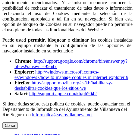
anteriormente mencionados. Y asimismo reconoce conocer la
posibilidad de rechazar el tratamiento de tales datos o información
rechazando el uso de Cookies mediante la selección de la
configuración apropiada a tal fin en su navegador. Si bien esta
opción de bloqueo de Cookies en su navegador puede no permitirle
el uso pleno de todas las funcionalidades del Website.
Puede usted
permitir,
bloquear
o
eliminar
las cookies instaladas
en su equipo mediante la configuración de las opciones del
navegador instalado en su ordenador:
Chrome
:
http://support.google.com/chrome/bin/answer.py?
hl=es&answer=95647
Explorer
:
http://windows.microsoft.com/es-
es/windows7/how-to-manage-cookies-in-internet-explorer-9
Firefox
:
http://support.mozilla.org/es/kb/habilitar-y-
deshabilitar-cookies-que-los-sitios-we
Safari
:
http://support.apple.com/kb/ph5042
Si tiene dudas sobre esta política de cookies, puede contactar con el
Departamento de Informática del Ayuntamiento de Villanueva del
Río Segura en
informatica@aytovillanueva.net
Cerrar