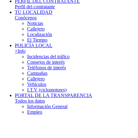
PERFIL DEL CONTRATANTE
Perfil del contratante
TU LOCALIDAD
Conócenos
Noticias
Callejero
Localización
El Tiempo
POLICÍA LOCAL
+Info
Incidencias del tráfico
Consejos de interés
Teléfonos de interés
Campañas
Callejero
Vehículos
I.T.V (ciclomotores)
PORTAL DE LA TRANSPARENCIA
Todos los datos
Información General
Empleo