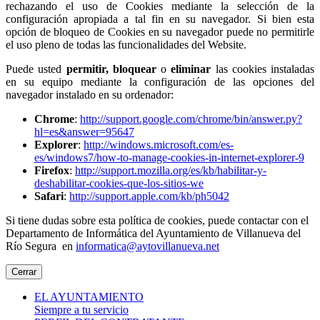
rechazando el uso de Cookies mediante la selección de la
configuración apropiada a tal fin en su navegador. Si bien esta
opción de bloqueo de Cookies en su navegador puede no permitirle
el uso pleno de todas las funcionalidades del Website.
Puede usted
permitir,
bloquear
o
eliminar
las cookies instaladas
en su equipo mediante la configuración de las opciones del
navegador instalado en su ordenador:
Chrome
:
http://support.google.com/chrome/bin/answer.py?
hl=es&answer=95647
Explorer
:
http://windows.microsoft.com/es-
es/windows7/how-to-manage-cookies-in-internet-explorer-9
Firefox
:
http://support.mozilla.org/es/kb/habilitar-y-
deshabilitar-cookies-que-los-sitios-we
Safari
:
http://support.apple.com/kb/ph5042
Si tiene dudas sobre esta política de cookies, puede contactar con el
Departamento de Informática del Ayuntamiento de Villanueva del
Río Segura en
informatica@aytovillanueva.net
Cerrar
EL AYUNTAMIENTO
Siempre a tu servicio