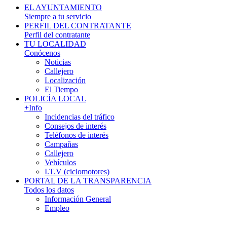
EL AYUNTAMIENTO
Siempre a tu servicio
PERFIL DEL CONTRATANTE
Perfil del contratante
TU LOCALIDAD
Conócenos
Noticias
Callejero
Localización
El Tiempo
POLICÍA LOCAL
+Info
Incidencias del tráfico
Consejos de interés
Teléfonos de interés
Campañas
Callejero
Vehículos
I.T.V (ciclomotores)
PORTAL DE LA TRANSPARENCIA
Todos los datos
Información General
Empleo