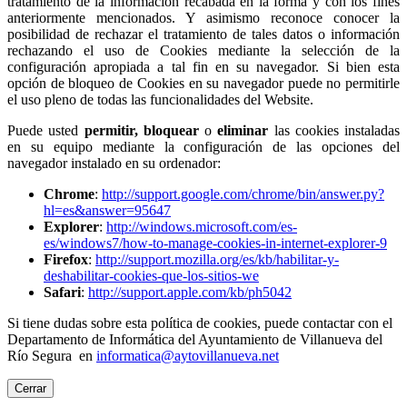
tratamiento de la información recabada en la forma y con los fines
anteriormente mencionados. Y asimismo reconoce conocer la
posibilidad de rechazar el tratamiento de tales datos o información
rechazando el uso de Cookies mediante la selección de la
configuración apropiada a tal fin en su navegador. Si bien esta
opción de bloqueo de Cookies en su navegador puede no permitirle
el uso pleno de todas las funcionalidades del Website.
Puede usted
permitir,
bloquear
o
eliminar
las cookies instaladas
en su equipo mediante la configuración de las opciones del
navegador instalado en su ordenador:
Chrome
:
http://support.google.com/chrome/bin/answer.py?
hl=es&answer=95647
Explorer
:
http://windows.microsoft.com/es-
es/windows7/how-to-manage-cookies-in-internet-explorer-9
Firefox
:
http://support.mozilla.org/es/kb/habilitar-y-
deshabilitar-cookies-que-los-sitios-we
Safari
:
http://support.apple.com/kb/ph5042
Si tiene dudas sobre esta política de cookies, puede contactar con el
Departamento de Informática del Ayuntamiento de Villanueva del
Río Segura en
informatica@aytovillanueva.net
Cerrar