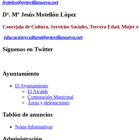
festejos@aytovillanueva.net
Dª. Mª Jesús Motellón López
Concejala de Cultura, Servicios Sociales, Tercera Edad, Mujer e
educacionycultura@aytovillanueva.net
Síguenos en Twitter
Ayuntamiento
El Ayuntamiento
El Alcalde
Corporación Municipal
Áreas y delegaciones
Tablón de anuncios
Notas Informativas
Administración